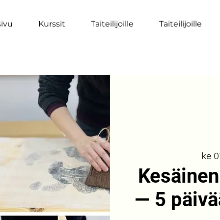
sivu
Kurssit
Taiteilijoille
Taiteilijoille
ke 01
Kesäinen
— 5 päivä