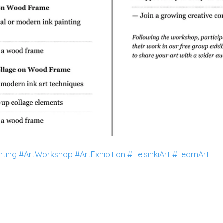
nting
#ArtWorkshop
#ArtExhibition
#HelsinkiArt
#LearnArt