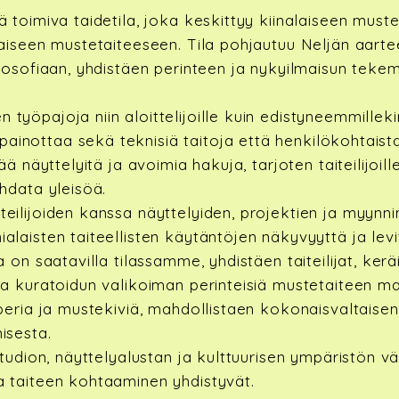
ä toimiva taidetila, joka keskittyy kiinalaiseen mus
kaiseen mustetaiteeseen. Tila pohjautuu Neljän aartee
ilosofiaan, yhdistäen perinteen ja nykyilmaisun tekem
yöpajoja niin aloittelijoille kuin edistyneemmillekin 
inottaa sekä teknisiä taitoja että henkilökohtaist
tää näyttelyitä ja avoimia hakuja, tarjoten taiteilijoi
ohdata yleisöä.
eilijoiden kanssa näyttelyiden, projektien ja myynni
laisten taiteellisten käytäntöjen näkyvyyttä ja levit
 on saatavilla tilassamme, yhdistäen taiteilijat, keräil
aa kuratoidun valikoiman perinteisiä mustetaiteen ma
aperia ja mustekiviä, mahdollistaen kokonaisvaltai
isesta.
studion, näyttelyalustan ja kulttuurisen ympäristön vä
a taiteen kohtaaminen yhdistyvät.