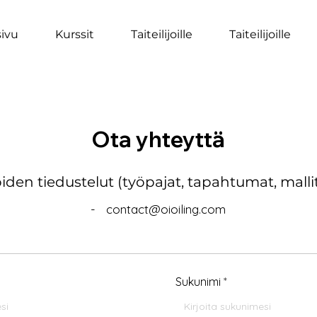
sivu
Kurssit
Taiteilijoille
Taiteilijoille
Ota yhteyttä
öiden tiedustelut (työpajat, tapahtumat, mall
-
contact@oioiling.com
Sukunimi