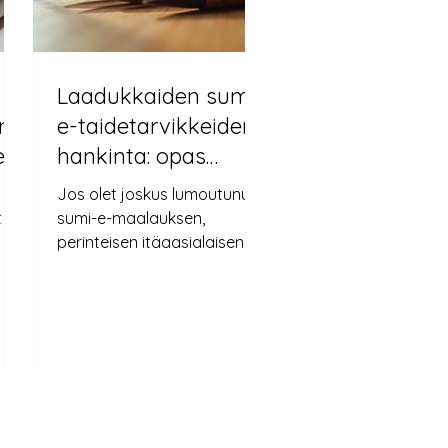
Laadukkaiden sumi-
en
e-taidetarvikkeiden
en
hankinta: opas
laadukkaisiin sumi-
Jos olet joskus lumoutunut
e-välineisiin
t
sumi-e-maalauksen,
perinteisen itäaasialaisen
taan
mustemaalauksen, herkästä
 (水
kauneudesta ja sulavista
a.
siveltimenvedoista, tiedät,
illa
että oikeilla välineillä on suuri
merkitys. Sumi-e ei ole
yjä
pelkästään maalaamista,
en.
vaan myös meditatiivinen
me
harjoitus, joka vaatii