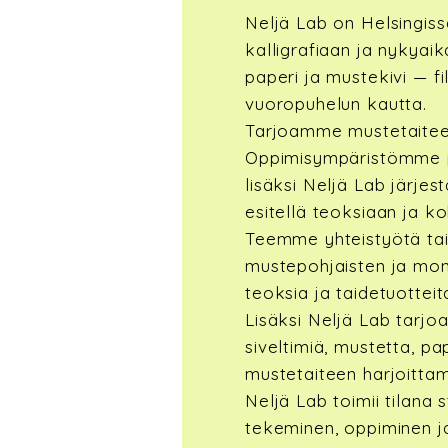
Neljä Lab on Helsingiss
kalligrafiaan ja nykyai
paperi ja mustekivi — f
vuoropuhelun kautta.
Tarjoamme mustetaiteen t
Oppimisympäristömme pa
lisäksi Neljä Lab järjes
esitellä teoksiaan ja k
Teemme yhteistyötä tait
mustepohjaisten ja monia
teoksia ja taidetuotteita
Lisäksi Neljä Lab tarjo
siveltimiä, mustetta, p
mustetaiteen harjoittam
Neljä Lab toimii tilana 
tekeminen, oppiminen j