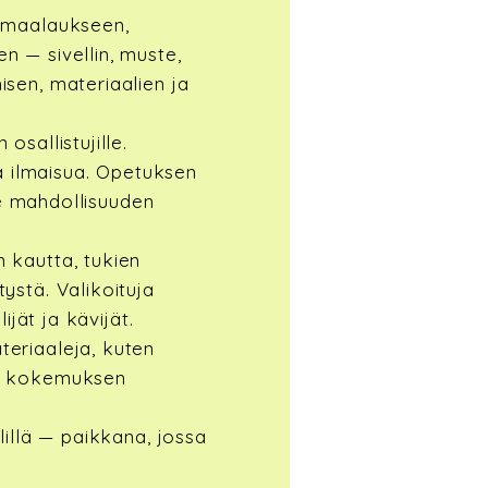
temaalaukseen,
n — sivellin, muste,
isen, materiaalien ja
osallistujille.
a ilmaisua. Opetuksen
lle mahdollisuuden
n kautta, tukien
ystä. Valikoituja
ijät ja kävijät.
teriaaleja, kuten
sen kokemuksen
lillä — paikkana, jossa