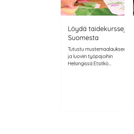
Löydä taidekursseja
Suomesta
Tutustu mustemaalaukseen
ja luoviin työpajoihin
Helsingissä Etsitkö
taidekursseja Suomesta,
jotka inspiroivat luovuutta ja
rentoutumista? Neljä Lab
tarjoaa Helsingissä aikuisille
suunnattuja taidekursseja,
jotka sopivat niin
aloittelijoille kuin
kokeneemmillekin oppijoille.
Halusitpa sitten tutustua