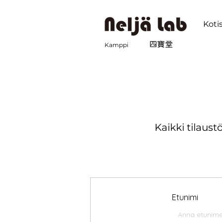
Koti
四寶堂
Kamppi
Kaikki tilaust
Etunimi