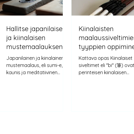
Hallitse japanilaisen
Kiinalaisten
ja kiinalaisen
maalaussiveltimi
mustemaalauksen
tyyppien oppimin
jalo taito: Opi
Japanilainen ja kiinalainen
Kattava opas Kiinalaiset
japanilaisia
mustemaalaus, eli sumi-e, on
siveltimet eli "bi" (筆) ova
mustetekniikoita
kaunis ja meditatiivinen
perinteisen kiinalaisen
taidemuoto, joka on
maalauksen, joka tunne
kiehtonut taiteilijoita
myös nimellä Shuimohua
vuosisatojen ajan. Se
墨畫), olennaisia työkaluj
yhdistää yksinkertaisuuden
Näitä siveltimiä on saatav
ja syvyyden, käyttäen vain
monenlaisia, ja jokainen
mustaa mustetta ja vettä
niistä on suunniteltu tiett
luomaan upeita kuvia, jotka
vetoja ja tehosteita vart
ovat täynnä elämää ja
Tässä oppaassa tutkim