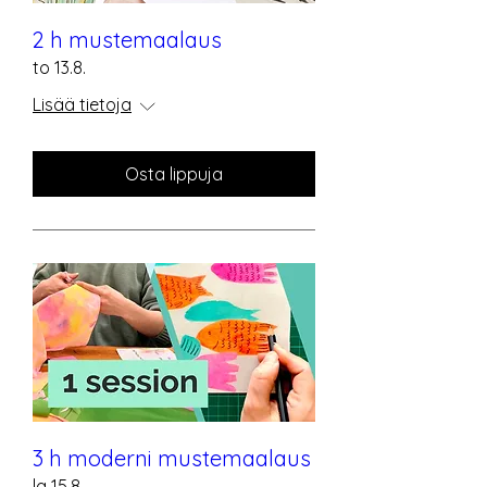
2 h mustemaalaus
to 13.8.
Lisää tietoja
Osta lippuja
3 h moderni mustemaalaus
la 15.8.