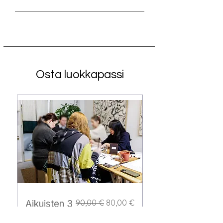
Osta luokkapassi
Normaali hinta
Alehinta
90,00 €
80,00 €
Aikuisten 3
kerran