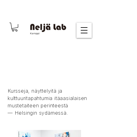
Kamppi
muste
kohtaa pohjoisen
Kursseja, näyttelyitä ja
kulttuuritapahtumia itäaasialaisen
mustetaiteen perinteestä
— Helsingin sydämessä.