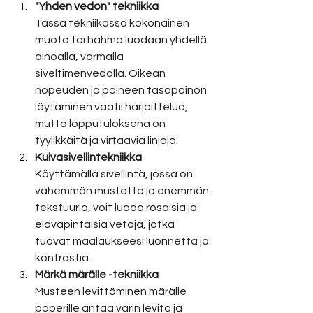
"Yhden vedon" tekniikka
Tässä tekniikassa kokonainen 
muoto tai hahmo luodaan yhdellä 
ainoalla, varmalla 
siveltimenvedolla. Oikean 
nopeuden ja paineen tasapainon 
löytäminen vaatii harjoittelua, 
mutta lopputuloksena on 
tyylikkäitä ja virtaavia linjoja.
Kuivasivellintekniikka
Käyttämällä sivellintä, jossa on 
vähemmän mustetta ja enemmän 
tekstuuria, voit luoda rosoisia ja 
eläväpintaisia vetoja, jotka 
tuovat maalaukseesi luonnetta ja 
kontrastia.
Märkä märälle -tekniikka
Musteen levittäminen märälle 
paperille antaa värin levitä ja 