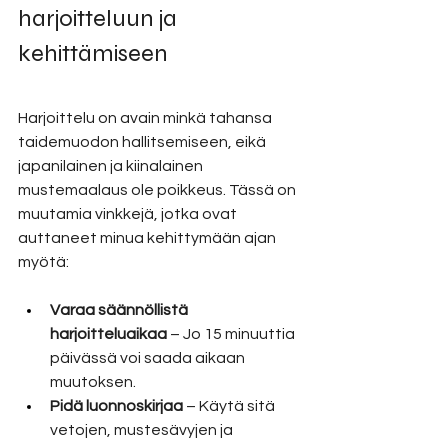
harjoitteluun ja 
kehittämiseen
Harjoittelu on avain minkä tahansa 
taidemuodon hallitsemiseen, eikä 
japanilainen ja kiinalainen 
mustemaalaus ole poikkeus. Tässä on 
muutamia vinkkejä, jotka ovat 
auttaneet minua kehittymään ajan 
myötä:
Varaa säännöllistä 
harjoitteluaikaa
 – Jo 15 minuuttia 
päivässä voi saada aikaan 
muutoksen.
Pidä luonnoskirjaa
 – Käytä sitä 
vetojen, mustesävyjen ja 