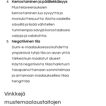
Kerrostaminen ja päällekkäisyys
Mustelaveerauksien 
kerrostaminen luo syvyyttä ja 
moniulotteisuutta. Aloita vaaleilla 
sävyillä ja lisää vähitellen 
tummempia sävyjä korostaaksesi 
varjoja ja valokohtia.
Negatiivinen tila
Sumi-e-maalauksessa kohdetta 
ympäröivä tyhjä tila on aivan yhtä 
tärkeä kuin maalatut alueet. 
Käytä negatiivista tilaa harkitusti 
tasapainottamaan sommitelmaa 
ja antamaan maalauksellesi tilaa 
hengittää.
Vinkkejä 
mustemaalaustaitojen 