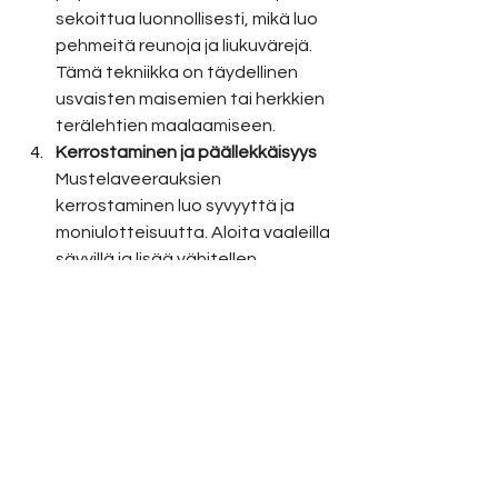
sekoittua luonnollisesti, mikä luo 
pehmeitä reunoja ja liukuvärejä. 
Tämä tekniikka on täydellinen 
usvaisten maisemien tai herkkien 
terälehtien maalaamiseen.
Kerrostaminen ja päällekkäisyys
Mustelaveerauksien 
kerrostaminen luo syvyyttä ja 
moniulotteisuutta. Aloita vaaleilla 
sävyillä ja lisää vähitellen 
tummempia sävyjä korostaaksesi 
varjoja ja valokohtia.
Negatiivinen tila
Sumi-e-maalauksessa kohdetta 
ympäröivä tyhjä tila on aivan yhtä 
tärkeä kuin maalatut alueet. 
Käytä negatiivista tilaa harkitusti 
tasapainottamaan sommitelmaa 