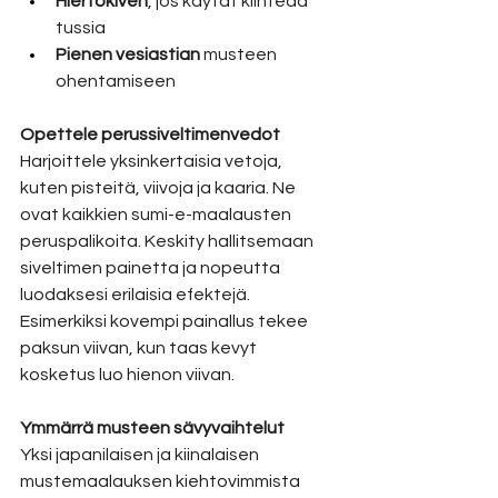
Hiertokiven
, jos käytät kiinteää 
tussia
Pienen vesiastian
 musteen 
ohentamiseen
Opettele perussiveltimenvedot
Harjoittele yksinkertaisia vetoja, 
kuten pisteitä, viivoja ja kaaria. Ne 
ovat kaikkien sumi-e-maalausten 
peruspalikoita. Keskity hallitsemaan 
siveltimen painetta ja nopeutta 
luodaksesi erilaisia efektejä. 
Esimerkiksi kovempi painallus tekee 
paksun viivan, kun taas kevyt 
kosketus luo hienon viivan.
Ymmärrä musteen sävyvaihtelut
Yksi japanilaisen ja kiinalaisen 
mustemaalauksen kiehtovimmista 