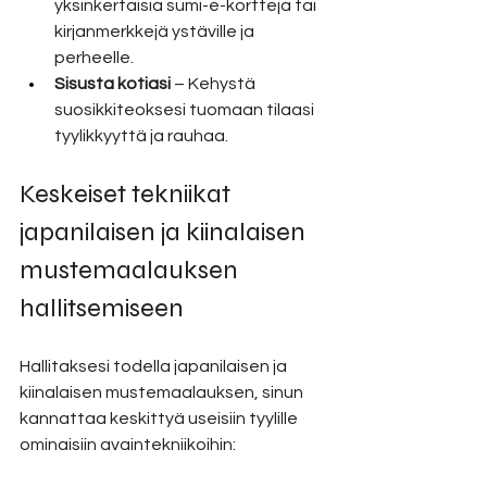
yksinkertaisia sumi-e-kortteja tai 
kirjanmerkkejä ystäville ja 
perheelle.
Sisusta kotiasi
 – Kehystä 
suosikkiteoksesi tuomaan tilaasi 
tyylikkyyttä ja rauhaa.
Keskeiset tekniikat 
japanilaisen ja kiinalaisen 
mustemaalauksen 
hallitsemiseen
Hallitaksesi todella japanilaisen ja 
kiinalaisen mustemaalauksen, sinun 
kannattaa keskittyä useisiin tyylille 
ominaisiin avaintekniikoihin: