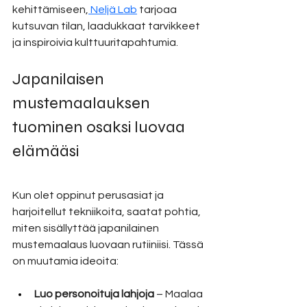
kehittämiseen,
 Neljä Lab
tarjoaa 
kutsuvan tilan, laadukkaat tarvikkeet 
ja inspiroivia kulttuuritapahtumia.
Japanilaisen 
mustemaalauksen 
tuominen osaksi luovaa 
elämääsi
Kun olet oppinut perusasiat ja 
harjoitellut tekniikoita, saatat pohtia, 
miten sisällyttää japanilainen 
mustemaalaus luovaan rutiiniisi. Tässä 
on muutamia ideoita:
Luo personoituja lahjoja
 – Maalaa 