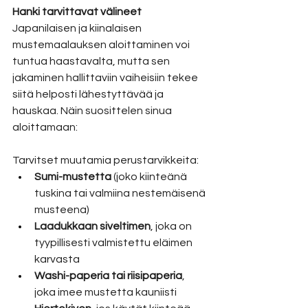
Hanki tarvittavat välineet
Japanilaisen ja kiinalaisen 
mustemaalauksen aloittaminen voi 
tuntua haastavalta, mutta sen 
jakaminen hallittaviin vaiheisiin tekee 
siitä helposti lähestyttävää ja 
hauskaa. Näin suosittelen sinua 
aloittamaan:
Tarvitset muutamia perustarvikkeita:
Sumi-mustetta
 (joko kiinteänä 
tuskina tai valmiina nestemäisenä 
musteena)
Laadukkaan siveltimen
, joka on 
tyypillisesti valmistettu eläimen 
karvasta
Washi-paperia tai riisipaperia
, 
joka imee mustetta kauniisti