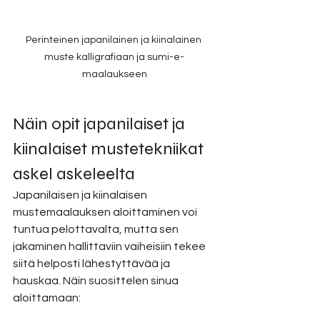
Perinteinen japanilainen ja kiinalainen 
muste kalligrafiaan ja sumi-e-
maalaukseen
Näin opit japanilaiset ja 
kiinalaiset mustetekniikat 
askel askeleelta
Japanilaisen ja kiinalaisen 
mustemaalauksen aloittaminen voi 
tuntua pelottavalta, mutta sen 
jakaminen hallittaviin vaiheisiin tekee 
siitä helposti lähestyttävää ja 
hauskaa. Näin suosittelen sinua 
aloittamaan: