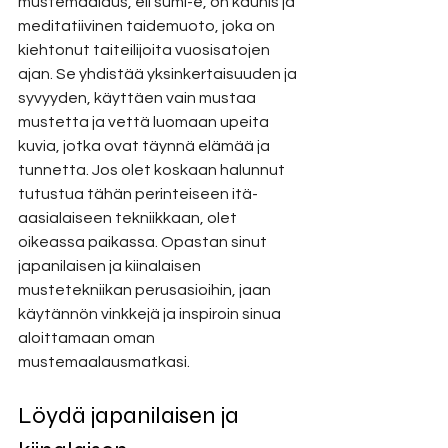
mustemaalaus, eli sumi-e, on kaunis ja 
meditatiivinen taidemuoto, joka on 
kiehtonut taiteilijoita vuosisatojen 
ajan. Se yhdistää yksinkertaisuuden ja 
syvyyden, käyttäen vain mustaa 
mustetta ja vettä luomaan upeita 
kuvia, jotka ovat täynnä elämää ja 
tunnetta. Jos olet koskaan halunnut 
tutustua tähän perinteiseen itä-
aasialaiseen tekniikkaan, olet 
oikeassa paikassa. Opastan sinut 
japanilaisen ja kiinalaisen 
mustetekniikan perusasioihin, jaan 
käytännön vinkkejä ja inspiroin sinua 
aloittamaan oman 
mustemaalausmatkasi.
Löydä japanilaisen ja 