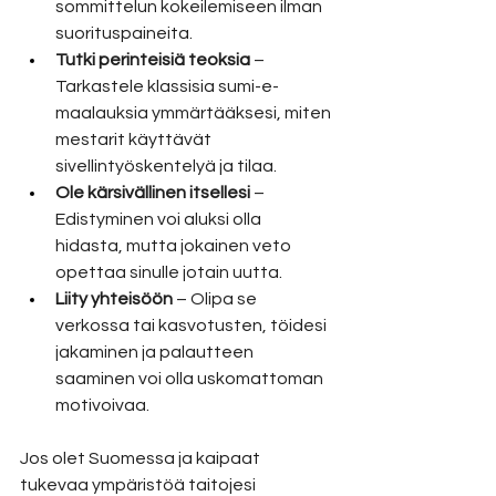
sommittelun kokeilemiseen ilman 
suorituspaineita.
Tutki perinteisiä teoksia
 – 
Tarkastele klassisia sumi-e-
maalauksia ymmärtääksesi, miten 
mestarit käyttävät 
sivellintyöskentelyä ja tilaa.
Ole kärsivällinen itsellesi
 – 
Edistyminen voi aluksi olla 
hidasta, mutta jokainen veto 
opettaa sinulle jotain uutta.
Liity yhteisöön
 – Olipa se 
verkossa tai kasvotusten, töidesi 
jakaminen ja palautteen 
saaminen voi olla uskomattoman 
motivoivaa.
Jos olet Suomessa ja kaipaat 
tukevaa ympäristöä taitojesi 