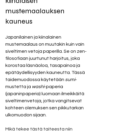
kiinalaisen 
mustemaalauksen 
kauneus
Japanilainen ja kiinalainen 
mustemaalaus on muutakin kuin vain 
siveltimen vetoja paperilla. Se on zen-
filosofiaan juurtunut harjoitus, joka 
korostaa läsnäoloa, tasapainoa ja 
epätäydellisyyden kauneutta. Tässä 
taidemuodossa käytetään 
sumi
-
mustetta ja 
washi
-paperia 
(japaninpaperia) luomaan ilmeikkäitä 
siveltimenvetoja, jotka vangitsevat 
kohteen olemuksen sen pikkutarkan 
ulkomuodon sijaan.
Mikä tekee tästä taiteesta niin 