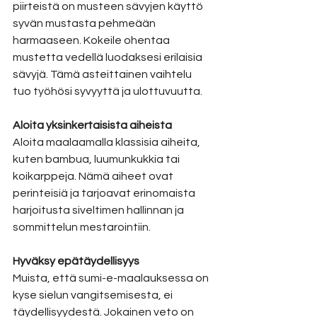
piirteistä on musteen sävyjen käyttö 
syvän mustasta pehmeään 
harmaaseen. Kokeile ohentaa 
mustetta vedellä luodaksesi erilaisia 
sävyjä. Tämä asteittainen vaihtelu 
tuo työhösi syvyyttä ja ulottuvuutta.
Aloita yksinkertaisista aiheista
Aloita maalaamalla klassisia aiheita, 
kuten bambua, luumunkukkia tai 
koikarppeja. Nämä aiheet ovat 
perinteisiä ja tarjoavat erinomaista 
harjoitusta siveltimen hallinnan ja 
sommittelun mestarointiin.
Hyväksy epätäydellisyys
Muista, että sumi-e-maalauksessa on 
kyse sielun vangitsemisesta, ei 
täydellisyydestä. Jokainen veto on 