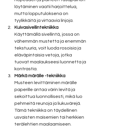
löytäminen vaatii harjoittelua, 
mutta lopputuloksena on 
tyylikkäitä ja virtaavia linjoja.
Kuivasivellintekniikka
Käyttämällä sivellintä, jossa on 
vähemmän mustetta ja enemmän 
tekstuuria, voit luoda rosoisia ja 
eläväpintaisia vetoja, jotka 
tuovat maalaukseesi luonnetta ja 
kontrastia.
Märkä märälle -tekniikka
Musteen levittäminen märälle 
paperille antaa värin levitä ja 
sekoittua luonnollisesti, mikä luo 
pehmeitä reunoja ja liukuvärejä. 
Tämä tekniikka on täydellinen 
usvaisten maisemien tai herkkien 
terälehtien maalaamiseen.