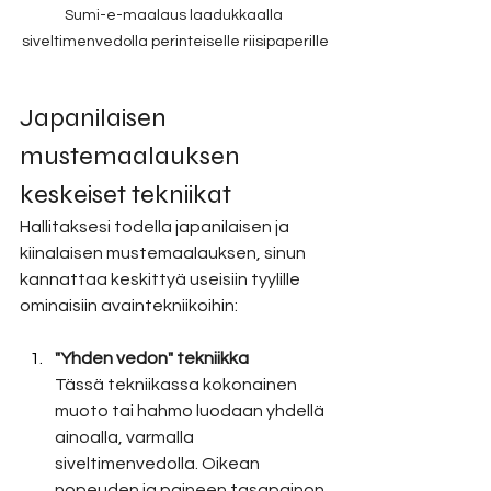
Sumi-e-maalaus laadukkaalla 
siveltimenvedolla perinteiselle riisipaperille
Japanilaisen 
mustemaalauksen 
keskeiset tekniikat
Hallitaksesi todella japanilaisen ja 
kiinalaisen mustemaalauksen, sinun 
kannattaa keskittyä useisiin tyylille 
ominaisiin avaintekniikoihin:
"Yhden vedon" tekniikka
Tässä tekniikassa kokonainen 
muoto tai hahmo luodaan yhdellä 
ainoalla, varmalla 
siveltimenvedolla. Oikean 
nopeuden ja paineen tasapainon 