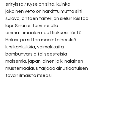
erityistä? Kyse on siitä, kuinka 
jokainen veto on harkittu mutta silti 
sulava, antaen taiteilijan sielun loistaa 
läpi. Sinun ei tarvitse olla 
ammattimaalari nauttiaksesi tästä. 
Halusitpa sitten maalata herkkiä 
kirsikankukkia, voimakkaita 
bambunvarsia tai seesteisiä 
maisemia, japanilainen ja kiinalainen 
mustemaalaus tarjoaa ainutlaatuisen 
tavan ilmaista itseäsi.