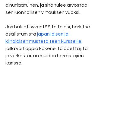
ainutlaatuinen, ja sitä tulee arvostaa 
sen luonnollisen virtauksen vuoksi.
Jos haluat syventää taitojasi, harkitse 
osallistumista 
japanilaisen ja 
kiinalaisen mustetaiteen kursseille
, 
joilla voit oppia kokeneilta opettajilta 
ja verkostoitua muiden harrastajien 
kanssa.