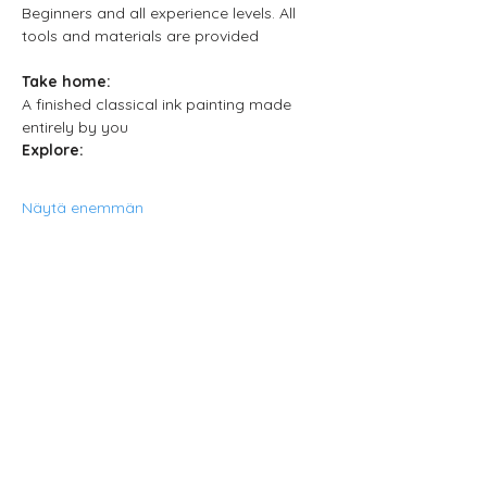
Beginners and all experience levels. All 
tools and materials are provided
Take home:
A finished classical ink painting made 
entirely by you
Explore:
Näytä enemmän
Jaa tämä
tapahtuma
Neljä Lab