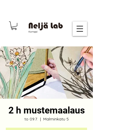
Kamppi
2 h mustemaalaus
to 09.7.
  |  
Malminkatu 5