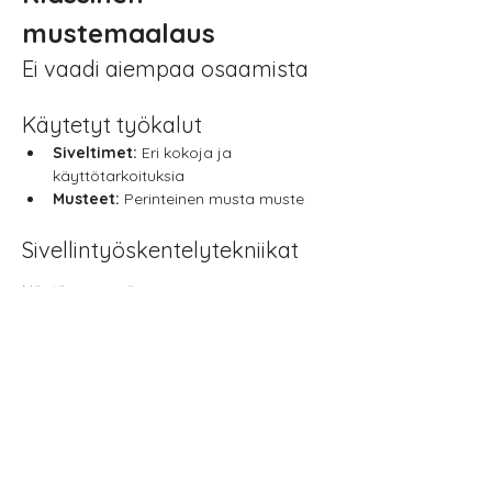
mustemaalaus
Ei vaadi aiempaa osaamista
Käytetyt työkalut
Siveltimet:
 Eri kokoja ja 
käyttötarkoituksia
Musteet:
 Perinteinen musta muste
Sivellintyöskentelytekniikat
Näytä enemmän
Jaa tämä
tapahtuma