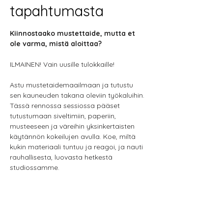
tapahtumasta
Kiinnostaako mustettaide, mutta et 
ole varma, mistä aloittaa?
ILMAINEN! Vain uusille tulokkaille!
Astu mustetaidemaailmaan ja tutustu 
sen kauneuden takana oleviin työkaluihin. 
Tässä rennossa sessiossa pääset 
tutustumaan siveltimiin, paperiin, 
musteeseen ja väreihin yksinkertaisten 
käytännön kokeilujen avulla. Koe, miltä 
kukin materiaali tuntuu ja reagoi, ja nauti 
rauhallisesta, luovasta hetkestä 
studiossamme.
Osallistujat saavat myös 
erikoisalennuksen kaikista 
mustemaalaustarvikkeista session aikana.