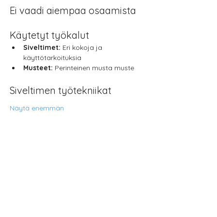
Ei vaadi aiempaa osaamista
Käytetyt työkalut
Siveltimet:
 Eri kokoja ja 
käyttötarkoituksia
Musteet:
 Perinteinen musta muste
Siveltimen työtekniikat
Näytä enemmän
Jaa tämä
tapahtuma