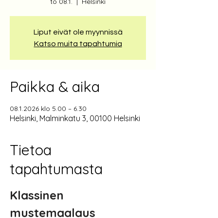
to 08.1.
  |  
Helsinki
Liput eivät ole myynnissä
Katso muita tapahtumia
Paikka & aika
08.1.2026 klo 5.00 – 6.30
Helsinki, Malminkatu 3, 00100 Helsinki
Tietoa
tapahtumasta
Klassinen 
mustemaalaus