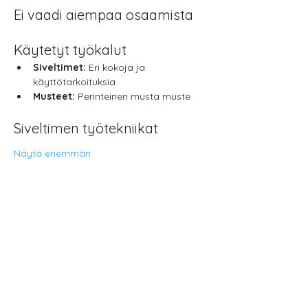
Ei vaadi aiempaa osaamista
Käytetyt työkalut
Siveltimet:
 Eri kokoja ja 
käyttötarkoituksia
Musteet:
 Perinteinen musta muste
Siveltimen työtekniikat
Näytä enemmän
Jaa tämä
tapahtuma