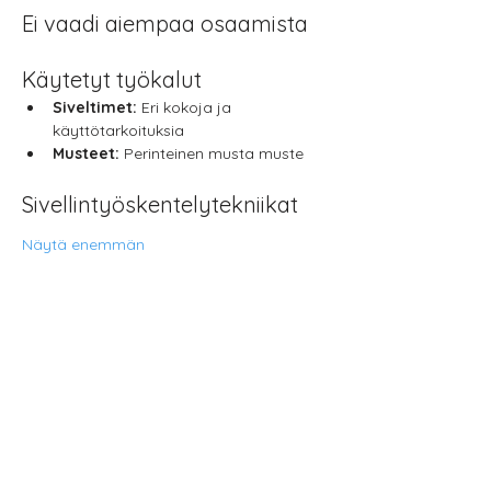
Ei vaadi aiempaa osaamista
Käytetyt työkalut
Siveltimet:
 Eri kokoja ja 
käyttötarkoituksia
Musteet:
 Perinteinen musta muste
Sivellintyöskentelytekniikat
Näytä enemmän
Jaa tämä
tapahtuma