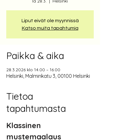
la 28.3.
  |  
Helsinki
Liput eivät ole myynnissä
Katso muita tapahtumia
Paikka & aika
28.3.2026 klo 14.00 – 16.00
Helsinki, Malminkatu 3, 00100 Helsinki
Tietoa
tapahtumasta
Klassinen 
mustemaalaus