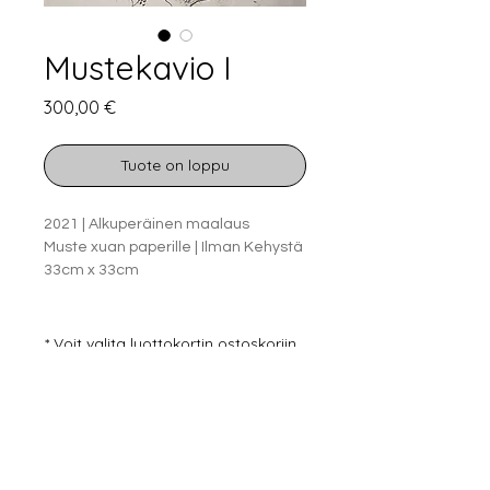
Mustekavio I
Hinta
300,00 €
Tuote on loppu
2021 | Alkuperäinen maalaus
Muste xuan paperille | Ilman Kehystä
33cm x 33cm
* Voit valita
luottokortin
ostoskoriin
lisäämisen jälkeen.
Neljä Lab